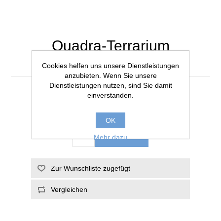
Quadra-Terrarium
100x40x50cm/5mm
Cookies helfen uns unsere Dienstleistungen
anzubieten. Wenn Sie unsere
Dienstleistungen nutzen, sind Sie damit
Artikelnummer:
113
einverstanden.
CHF 339.00
OK
Mehr dazu