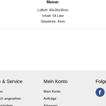
Masse:
LxBxH: 60x30x30cm
Inhalt: 54 Liter
Glasdicke: 4mm
e & Service
Mein Konto
Folg
en
Mein Konto
ich angesehen
Aufträge
ichsliste
Adressen