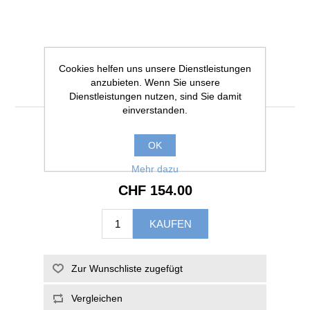
Quadra-Aquarium
Cookies helfen uns unsere Dienstleistungen
40x40x40cm/6mm
anzubieten. Wenn Sie unsere
Dienstleistungen nutzen, sind Sie damit
einverstanden.
Inhalt: 64 Liter
OK
Artikelnummer:
AQSQU04040406
Mehr dazu
CHF 154.00