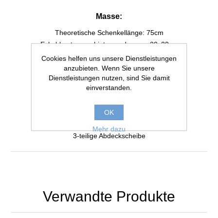
Masse:
Theoretische Schenkellänge: 75cm
Eckabkantungen hinten und vorne: 20x20cm
Inhalt: 235 Liter
Cookies helfen uns unsere Dienstleistungen
Höhe: 67cm
anzubieten. Wenn Sie unsere
Dienstleistungen nutzen, sind Sie damit
Glasdicke: 10mm
einverstanden.
Beleuchtung integriert:
OK
1x17W EHEIM powerLED+
Licht- und Kiesblende
Mehr dazu
3-teilige Abdeckscheibe
Verwandte Produkte