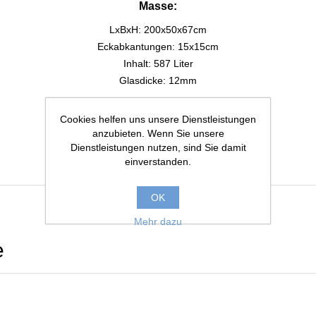
Masse:
LxBxH: 200x50x67cm
Eckabkantungen: 15x15cm
Inhalt: 587 Liter
Glasdicke: 12mm
Beleuchtung integriert:
Cookies helfen uns unsere Dienstleistungen
2x26W EHEIM powerLED+
anzubieten. Wenn Sie unsere
Licht- und Kiesblende
Dienstleistungen nutzen, sind Sie damit
einverstanden.
2 Paar Schiebescheiben
OK
Mehr dazu
e