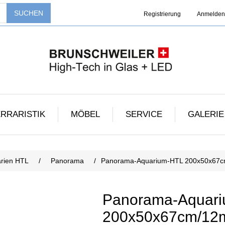
Registrierung
Anmelden
RRARISTIK
MÖBEL
SERVICE
GALERIE
rien HTL
/
Panorama
/
Panorama-Aquarium-HTL 200x50x67
Panorama-Aquar
200x50x67cm/1