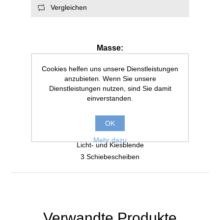
Masse:
LxBxH: 100x50x67cm
Cookies helfen uns unsere Dienstleistungen
Eckabkantungen: 15x15cm
anzubieten. Wenn Sie unsere
Inhalt: 287 Liter
Dienstleistungen nutzen, sind Sie damit
einverstanden.
Glasdicke: 10mm
Beleuchtung integriert:
OK
1x26W EHEIM powerLED+
Mehr dazu
Licht- und Kiesblende
3 Schiebescheiben
Verwandte Produkte