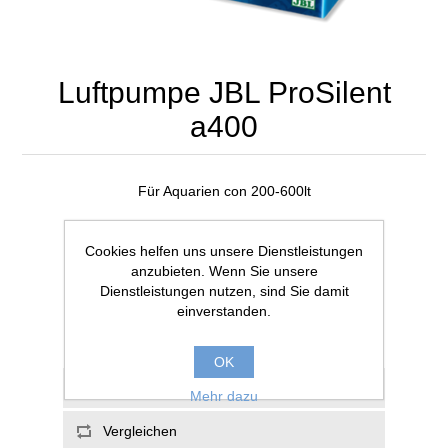
Luftpumpe JBL ProSilent
a400
Für Aquarien con 200-600lt
Artikelnummer:
JB60544.00
Cookies helfen uns unsere Dienstleistungen
anzubieten. Wenn Sie unsere
CHF 68.00
Dienstleistungen nutzen, sind Sie damit
einverstanden.
OK
Mehr dazu